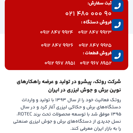
ثبت سفارش:
90 000 480 021
فروش دستگاه :
9924 847 0912
9923 847 0912
9926 847 0912
9925 847 0912
فروش قطعات :
8951 967 0912
8952 967 0912
شرکت روتک، پیشرو در تولید و عرضه راهکارهای
نوین برش و جوش لیزری در ایران
روتک فعالیت خود را از سال ۱۳۹۳ با تولید و واردات
دستگاه‌های برش و حکاکی لیزری آغاز کرد و در سال
۱۳۹۵ موفق شد با توسعه محصولات تحت برند ROTEC،
نسل جدیدی از دستگاه‌های برش و جوش لیزری صنعتی
را به بازار ایران معرفی کند.