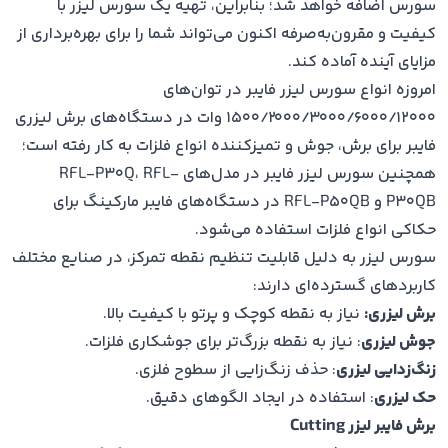
سورس اضافه خواهد شد؛ بنابراین، تهیه یک سورس لیزر با
کیفیت و مقرون‌به‌صرفه اکنون می‌تواند شما را برای بهره‌برداری از
مزایای آینده آماده کند.
امروزه انواع سورس لیزر فایبر در توان‌های
1500/2000/3000/6000/12000 وات در دستگاه‌های برش لیزری
فایبر برای برش، جوش و تمیزکننده انواع فلزات به کار رفته است؛
همچنین سورس لیزر فایبر در مدل‌های RFL-P30Q، RFL-
P30QB و RFL-P50QB در دستگاه‌های فایبر مارکینگ برای
حکاکی انواع فلزات استفاده می‌شود.
سورس لیزر به دلیل قابلیت تنظیم نقطه تمرکز، در صنایع مختلف
کاربردهای گسترده‌ای دارند:
برش لیزری:
نیاز به نقطه کوچک و پرتو با کیفیت بالا.
جوش لیزری
: نیاز به نقطه بزرگ‌تر برای جوشکاری فلزات.
زنگ‌زدایی لیزری
: حذف زنگ‌زایی از سطوح فلزی.
حک لیزری
: استفاده در ایجاد الگوهای دقیق.
برش فایبر لیزر Cutting