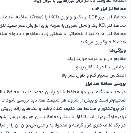
آستانه مقاومت بالا در برابر لیزرهایی با توان زیاد
محافظ لنز لیزر co2
محافظ لنز لیزر CO2 از تکتونولوژی (KCl) یا (Znse) ساخته شده است.
محافظ لنز KCl یک راه‌حل مقرون‌به‌صرفه برای افزایش عمر مفید لنزهای znse در سیستم‌های لیزر CO2 است که برای برش، جوشکاری یا حکاکی بسیار دقیق طراحی شده‌اند.
0.25٪ جلوگیری می‌کند.
ویژگی‌ها
مقاوم در برابر درجه حرارت زیاد
توانایی بالا در انتقال پرتو
انعکاس بسیار کم و طول عمر بالا
بررسی محافظ هد لیزر
در
هد دستگاه لیزر
دو محافظ بالا و پایین وجود دارند. محافظ با
ضخیم‌تر است و پیش از شروع هر شیفت هم باید بررسی شود تا 
اگر پروتکتور یا محافظ هد کثیف شده باشد و لکه‌های زائد رویش را
برای جلوگیری از این اتفاق بایستی محافظ پایین هر روز بررسی شود
در یک غلاف فلزی قرار گرفته و معمولا به راحتی می‌توان آن را از می