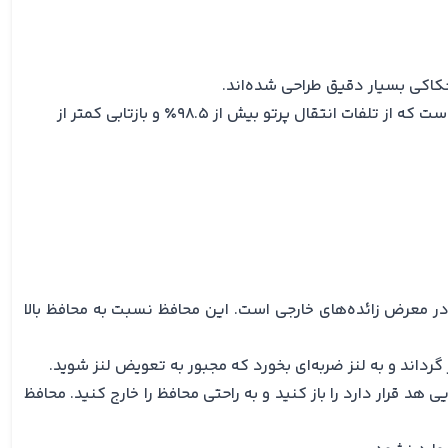
محافظ لنز Znse نیز از قطعاتی با سختی زیاد، مقاوم و بادوام ساخته‌ شده‌است؛ این محافظ شامل یک پوشش (آب‌کاری) ضد انعکاسی است که از تلفات انتقال پرتو بیش از 98.5٪ و بازتابی کمتر از
ر در معرض زائده‌های خارجی است. این محافظ نسبت به محافظ بالا
رداند و به لنز ضربه‌ای بخورد که مجبور به تعویض لنز شوید.
د قرار دارد را باز کنید و به راحتی محافظ را خارج کنید. محافظ