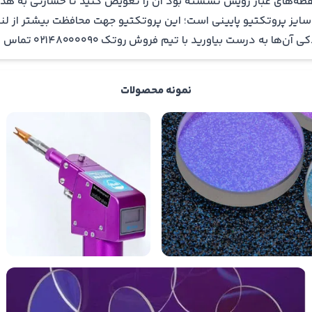
 نقطه‌های غبار رویش نشسته بود آن را تعویض کنید تا خسارتی به هد 
ایز پروتکتیو پایینی است؛ این پروتکتیو جهت محافظت بیشتر از ل
ت بیاورید با تیم فروش روتک 02148000090 تماس بگیرید.
نمونه محصولات