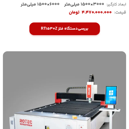
3000×1500 میلی‌متر
6000×1500 میلی‌متر
ابعاد کارگیر:
قیمت:
4.470.000.000
تومان
بررسی
دستگاه فلز RT1530Z