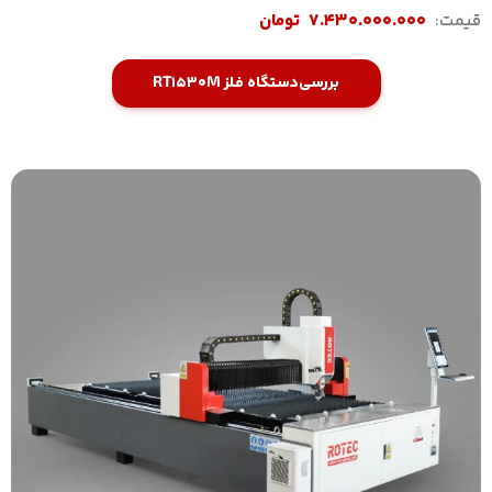
قیمت:
7.430.000.000
تومان
بررسی
دستگاه فلز RT1530M