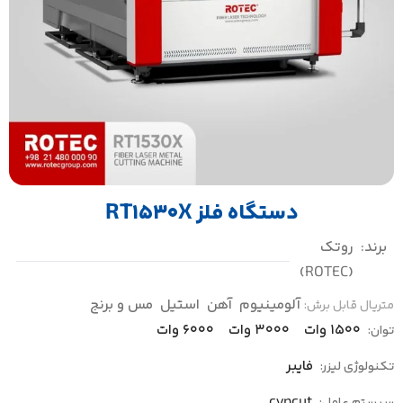
دستگاه فلز RT1530X
برند:
روتک
(ROTEC)
آلومینیوم
آهن
استیل
مس و برنج
متریال قابل برش:
1500 وات
3000 وات
6000 وات
توان:
فایبر
تکنولوژی لیزر:
cypcut