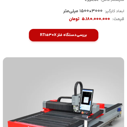
سیستم عامل:
3000×1500 میلی‌متر
ابعاد کارگیر:
قیمت:
5.180.000.000
تومان
بررسی
دستگاه فلز RT1530X