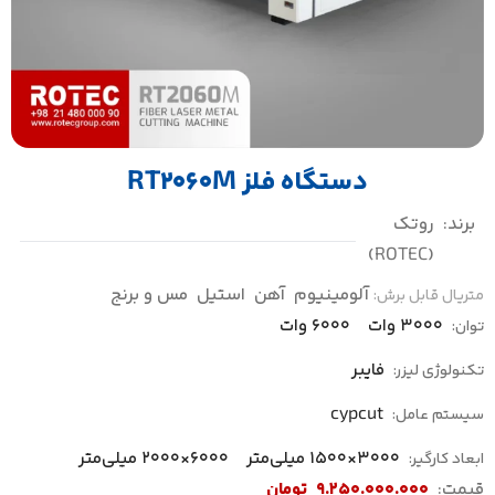
دستگاه فلز RT2060M
برند:
روتک
(ROTEC)
آلومینیوم
آهن
استیل
مس و برنج
متریال قابل برش:
3000 وات
6000 وات
توان:
فایبر
تکنولوژی لیزر:
cypcut
سیستم عامل:
3000×1500 میلی‌متر
6000×2000 میلی‌متر
ابعاد کارگیر:
قیمت:
9.250.000.000
تومان