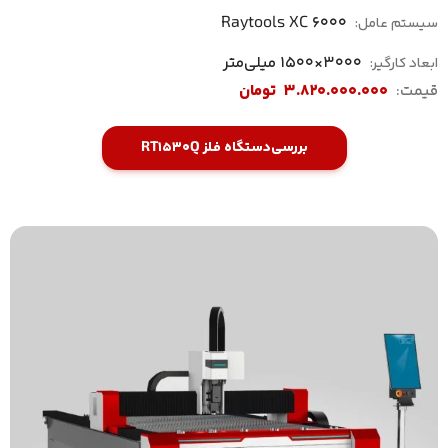
Raytools XC 6000
سیستم عامل:
3000×1500 میلی‌متر
ابعاد کارگیر:
قیمت:
3.820.000.000
تومان
بررسی
دستگاه فلز RT1530Q