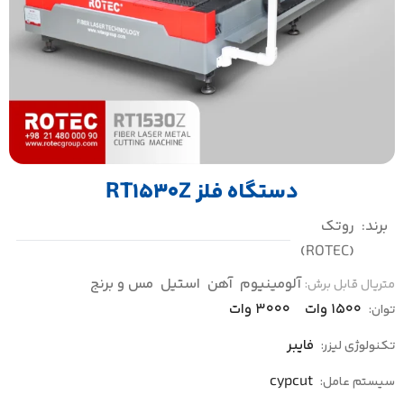
دستگاه فلز RT1530Z
برند:
روتک
(ROTEC)
آلومینیوم
آهن
استیل
مس و برنج
متریال قابل برش:
1500 وات
3000 وات
توان:
فایبر
تکنولوژی لیزر:
cypcut
سیستم عامل: