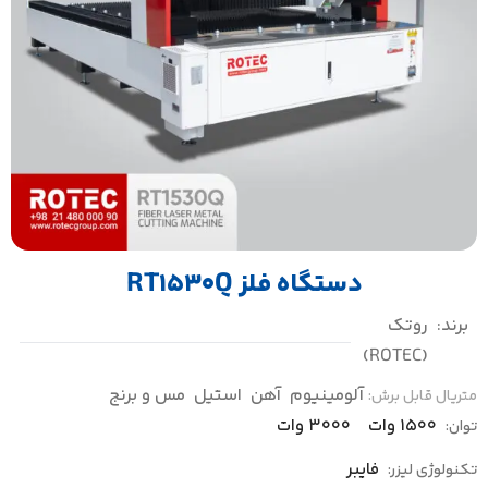
دستگاه فلز RT1530Q
برند:
روتک
(ROTEC)
آلومینیوم
آهن
استیل
مس و برنج
متریال قابل برش:
1500 وات
3000 وات
توان:
فایبر
تکنولوژی لیزر: