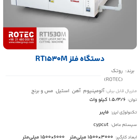
دستگاه فلز RT1530M
برند:
روتک
(ROTEC)
آلومینیوم
آهن
استیل
مس و برنج
متریال قابل برش:
1.5/3/6 کیلو وات
توان:
فایبر
تکنولوژی لیزر:
cypcut
سیستم عامل:
3000×1500 میلی‌متر
6000×1500 میلی‌متر
ابعاد کارگیر: