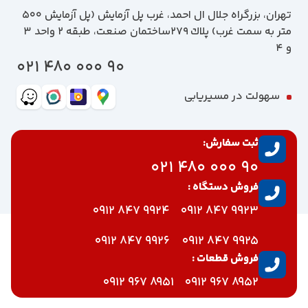
تهران، بزرگراه جلال ال احمد، غرب پل آزمايش (پل آزمايش ٥٠٠
متر به سمت غرب) پلاك 279ساختمان صنعت، طبقه 2 واحد 3
و 4
90 000 480 021
سهولت در مسیریابی
ثبت سفارش:
90 000 480 021
فروش دستگاه :
9924 847 0912
9923 847 0912
9926 847 0912
9925 847 0912
فروش قطعات :
8951 967 0912
8952 967 0912