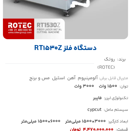
دستگاه فلز RT1530Z
برند:
روتک
(ROTEC)
آلومینیوم
آهن
استیل
مس و برنج
متریال قابل برش:
1500 وات
3000 وات
توان:
فایبر
تکنولوژی لیزر:
cypcut
سیستم عامل:
3000×1500 میلی‌متر
6000×1500 میلی‌متر
ابعاد کارگیر:
قیمت:
4.470.000.000
تومان