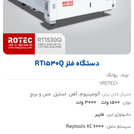
دستگاه فلز RT1530Q
برند:
روتک
(ROTEC)
آلومینیوم
آهن
استیل
مس و برنج
متریال قابل برش:
1500 وات
3000 وات
توان:
فایبر
تکنولوژی لیزر:
Raytools XC 6000
سیستم عامل: