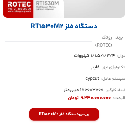
دستگاه فلز RT1530M2
برند:
روتک
(ROTEC)
1/1.5/2/3/4 کیلووات
توان:
فایبر
تکنولوژی لیزر:
cypcut
سیستم عامل:
3000×1500 میلی‌متر
ابعاد کارگیر:
قیمت:
9.430.000.000
تومان
بررسی
دستگاه فلز RT1530M2