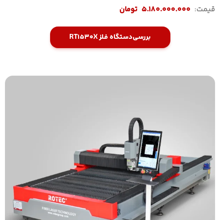
قیمت:
5.180.000.000
تومان
بررسی
دستگاه فلز RT1530X