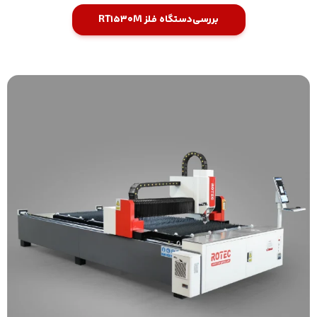
بررسی
دستگاه فلز RT1530M