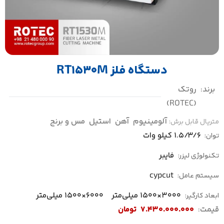
دستگاه فلز RT1530M
برند:
روتک
(ROTEC)
آلومینیوم
آهن
استیل
مس و برنج
متریال قابل برش:
1.5/3/6 کیلو وات
توان:
فایبر
تکنولوژی لیزر:
cypcut
سیستم عامل:
3000×1500 میلی‌متر
6000×1500 میلی‌متر
ابعاد کارگیر:
قیمت:
7.430.000.000
تومان