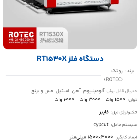
دستگاه فلز RT1530X
برند:
روتک
(ROTEC)
آلومینیوم
آهن
استیل
مس و برنج
متریال قابل برش:
1500 وات
3000 وات
6000 وات
توان:
فایبر
تکنولوژی لیزر:
cypcut
سیستم عامل:
3000×1500 میلی‌متر
ابعاد کارگیر: