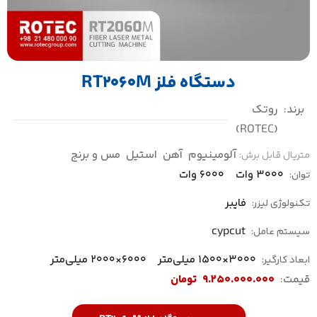
دستگاه فلز RT2060M
برند:
روتک
(ROTEC)
آلومینیوم
آهن
استیل
مس و برنج
متریال قابل برش:
3000 وات
6000 وات
توان:
فایبر
تکنولوژی لیزر:
cypcut
سیستم عامل:
3000×1500 میلی‌متر
6000×2000 میلی‌متر
ابعاد کارگیر:
قیمت:
9.250.000.000
تومان