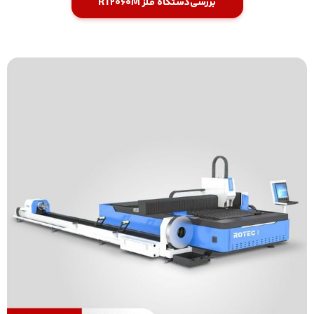
بررسی
دستگاه فلز RT2060M