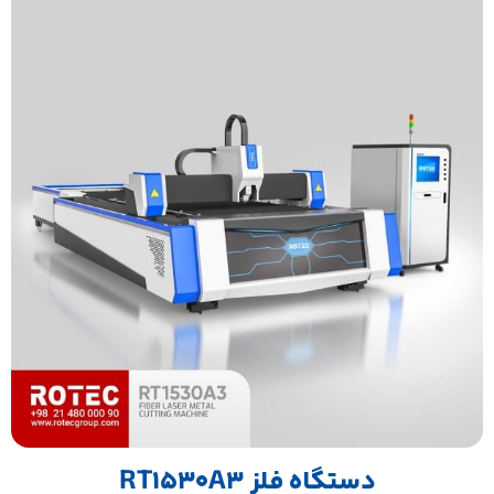
دستگاه فلز RT1530A3