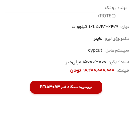
برند:
روتک
(ROTEC)
1/1.5/2/3/4/6 کیلووات
توان:
فایبر
تکنولوژی لیزر:
cypcut
سیستم عامل:
3000×1500 میلی‌متر
ابعاد کارگیر:
قیمت:
10.200.000.000
تومان
بررسی
دستگاه فلز RT1530A3