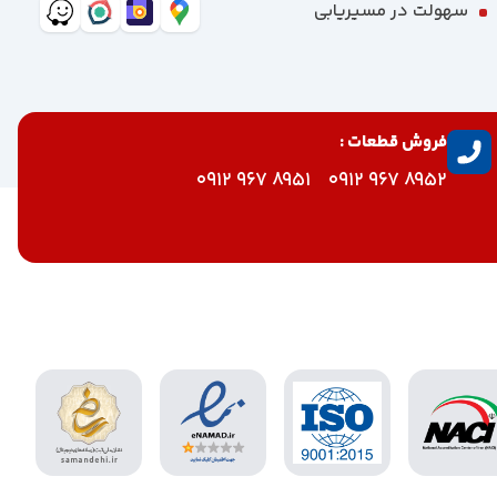
سهولت در مسیریابی
فروش قطعات :
8951 967 0912
8952 967 0912