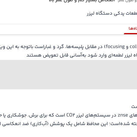
انعکاس بسیار کم و طول عمر بالا
 طول عمر:
عات یدکی دستگاه لیزر
ه‌ها
وظیفه اصلی این قطعه یدکی، محافظت از لنزهای اصلی (collimating و focusing) در مقابل پل
 لیزر
لطمه‌ای وارد شود به‌آسانی قابل تعویض هستند