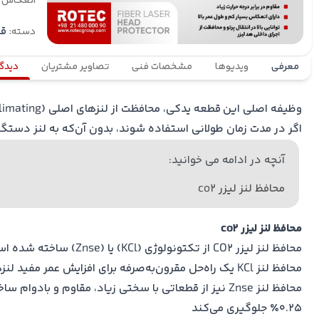
انعکاس و
قط
دسته:
معرفی
ویدیوها
مشخصات فنی
تصاویر مشتریان
دیدگا
اگر در مدت زمان طولانی استفاده شوند، بدون آن‌که به
لنز دستگاه
آنچه در ادامه می خوانید:
محافظ لنز لیزر co2
محافظ لنز لیزر co2
محافظ لنز لیزر CO2 از تکتونولوژی (KCl) یا (Znse) ساخته شده است
محافظ لنز KCl یک راه‌حل مقرون‌به‌صرفه برای افزایش عمر مفید لنزهای znse در سیستم‌های لیزر CO2 است که برای برش، جوشکاری یا حکاکی بسیار دقیق طراحی شده‌اند
0.25٪ جلوگیری می‌کند