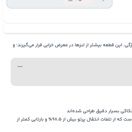
یسه‌ها، گرد و غباراست باتوجه به این ویژگی، این قطعه بیشتر از لنزها در معرض خرابی قرار می‌گیرند؛ و
محافظ لنز Znse نیز از قطعاتی با سختی زیاد، مقاوم و بادوام ساخته‌ شده‌است؛ این محافظ شامل یک پوشش (آب‌کاری) ضد انعکاسی است که از تلفات انتقال پرتو بیش از 98.5٪ و بازتابی کمتر از