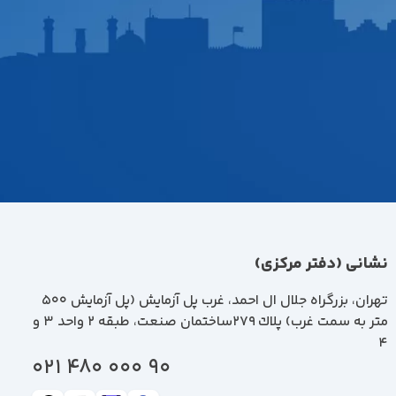
نشانی (دفتر مرکزی)
تهران، بزرگراه جلال ال احمد، غرب پل آزمايش (پل آزمايش ٥٠٠
متر به سمت غرب) پلاك 279ساختمان صنعت، طبقه 2 واحد 3 و
4
90 000 480 021