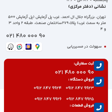
پنجشنبه 8:30 الی 12:30
نشانی (دفتر مرکزی)
تهران، بزرگراه جلال ال احمد، غرب پل آزمايش (پل آزمايش ٥٠٠
متر به سمت غرب) پلاك 279ساختمان صنعت، طبقه 2 واحد 3
و 4
90 000 480 021
سهولت در مسیریابی
ثبت سفارش:
90 000 480 021
فروش دستگاه :
9924 847 0912
9923 847 0912
9926 847 0912
9925 847 0912
فروش قطعات :