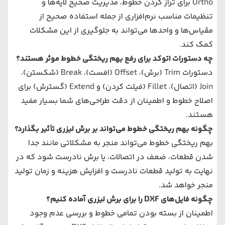
Ortho برای تراز کردن خطوط، مدیریت صحیح لایه‌ها و
تنظیمات مناسب نرم‌افزاری از جمله استفاده صحیح از
مقیاس‌ها و واحدها می‌تواند به جلوگیری از این مشکلات
کمک کند.
چه دستورات اتوکد برای رفع بهم ریختگی خطوط موثر هستند؟
دستورات Trim (برش)، Offset (افست)، Break (شکستن)،
Join (اتصال)، Fillet (فیلت کردن) و Extend (گسترش) برای
اصلاح خطوط و اطمینان از دقت طراحی‌های شما بسیار مفید
هستند.
چگونه بهم ریختگی خطوط می‌تواند بر برش لیزری تأثیر بگذارد؟
بهم ریختگی خطوط می‌تواند منجر به مشکلاتی مانند جدا
شدن قطعات، ضعف در اتصالات، یا برش نادرست شود که در
نهایت به تولید قطعات نادرست و افزایش هزینه و زمان تولید
منجر خواهد شد.
چگونه فایل‌های
DXF
را برای برش لیزری آماده کنیم؟
اطمینان از بسته بودن تمامی خطوط و بررسی عدم وجود