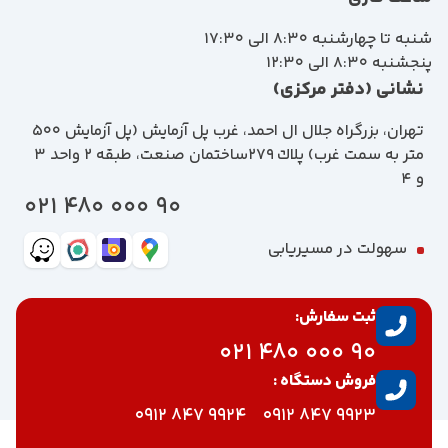
شنبه تا چهارشنبه 8:30 الی 17:30
پنجشنبه 8:30 الی 12:30
نشانی (دفتر مرکزی)
تهران، بزرگراه جلال ال احمد، غرب پل آزمايش (پل آزمايش ٥٠٠
متر به سمت غرب) پلاك 279ساختمان صنعت، طبقه 2 واحد 3
و 4
90 000 480 021
سهولت در مسیریابی
ثبت سفارش:
90 000 480 021
فروش دستگاه :
9924 847 0912
9923 847 0912