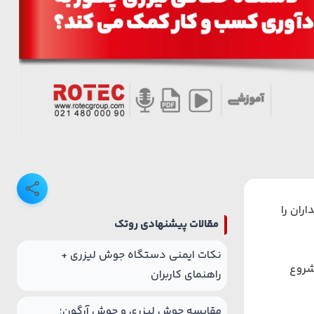
اران را
مقالات پیشنهادی روتک
نکات ایمنی دستگاه جوش لیزری +
شروع
راهنمای کاربران
مقایسه جوش لیزری و جوش آرگون؛