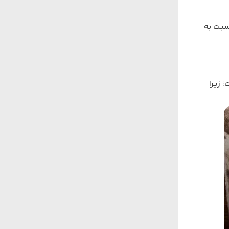
سبت به
 زیرا