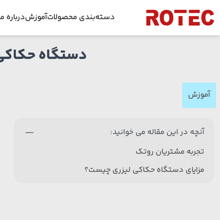
Skip to conten
دسته‌بندی محصولات
آموزش
درباره ما
دستگاه حکاکی 
دستگاه برش لیزری
داس
راهنمای جا
دستگاه برش لیزر غیر فلزات
فرص
راهنمای جا
آموزش
دستگاه جوش لیزری فایبر
ویدئوها
اخبا
دستگاه زنگ زدایی لیزری
دانلود طرح ل
آنچه در این مقاله می خوانید:
قطعات دستگاه لیزر
تجربه مشتریان روتک
تیوب لیزر
مزایای دستگاه حکاکی لیزری چیست؟