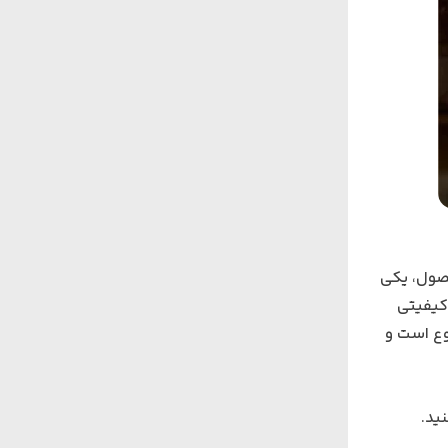
صول، یکی
 کیفیتی
وع است و
ید.