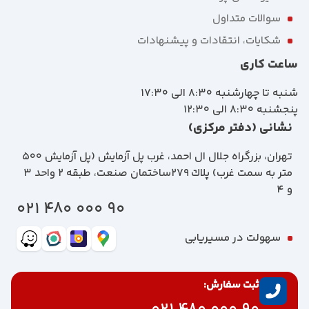
سوالات متداول
شکایات، انتقادات و پیشنهادات
ساعت کاری
شنبه تا چهارشنبه 8:30 الی 17:30
پنجشنبه 8:30 الی 12:30
نشانی (دفتر مرکزی)
تهران، بزرگراه جلال ال احمد، غرب پل آزمايش (پل آزمايش ٥٠٠
متر به سمت غرب) پلاك 279ساختمان صنعت، طبقه 2 واحد 3
و 4
90 000 480 021
سهولت در مسیریابی
ثبت سفارش: