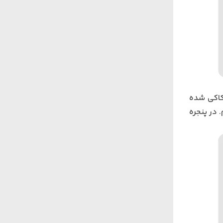
حکاکی شده
. در پنجره