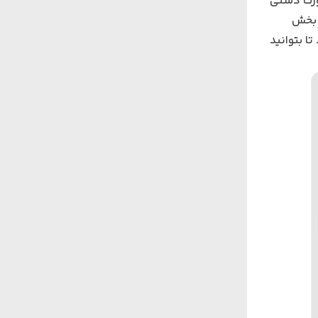
 به صورت دستی
 از بخش
ه Full Frame چیدمان انجام می‌شود. سپس دکمه Actual Array را بزنید تا بتوانید