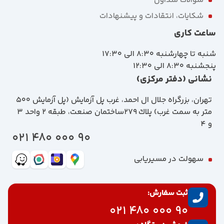
سوالات متداول
شکایات، انتقادات و پیشنهادات
ساعت کاری
شنبه تا چهارشنبه 8:30 الی 17:30
پنجشنبه 8:30 الی 12:30
نشانی (دفتر مرکزی)
تهران، بزرگراه جلال ال احمد، غرب پل آزمايش (پل آزمايش ٥٠٠
متر به سمت غرب) پلاك 279ساختمان صنعت، طبقه 2 واحد 3
و 4
90 000 480 021
سهولت در مسیریابی
ثبت سفارش:
90 000 480 021