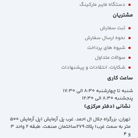
دستگاه فایبر مارکینگ
مشتریان
ثبت سفارش
نحوه ارسال سفارش
شیوه های پرداخت
سوالات متداول
شکایات، انتقادات و پیشنهادات
ساعت کاری
شنبه تا چهارشنبه 8:30 الی 17:30
پنجشنبه 8:30 الی 12:30
نشانی (دفتر مرکزی)
تهران، بزرگراه جلال ال احمد، غرب پل آزمايش (پل آزمايش ٥٠٠
متر به سمت غرب) پلاك 279ساختمان صنعت، طبقه 2 واحد 3
و 4