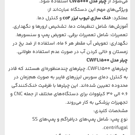
می‌شود از
چیلر مدل CW5000
استفاده شود.
ویژگی‌های مهم این دستگاه عبارت‌اند از:
عملکرد:
خنک‌ سازی
تیوب لیزر co2
و کنترل دما.
آموزش‌ها: شامل تنظیمات دما، تشخیص ارورها و نگهداری.
تعمیرات: شامل تعمیرات برقی، تعویض پمپ و سنسورها.
نگهداری: تعویض آب مقطر هر 6 ماه، استفاده از ضد یخ در
زمستان و خالی کردن آب در صورت عدم استفاده طولانی.
چیلر مدل CWFL1500
چیلرهای CWFL1500، چیلرهای چندمنظوره‌ای هستند که قادر
به کنترل دمای سورس لیزرهای فایبر به صورت هم‌زمان در
محدوده تعیین شده‌اند. این چیلرها با ظرفیت خنک‌کنندگی
0.6 الی 30 کیلووات برای دستگاه‌های مختلف از جمله CNC و
تجهیزات پزشکی به کار می‌روند.
مشخصات کلیدی:
نوع پمپ: شامل پمپ‌های دیافراگم و پمپ‌های SS
centrifugal.