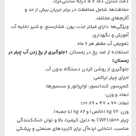
دقت کنترل دما: ± 5 درجه سانتی‌گراد.
حفاظت‌ها: شامل محافظت در برابر جریان بیش از حد و
آلارم‌های مختلف.
ویژگی‌ها: دارای فیلتر جذب یون، فشارسنج، و شیر تخلیه آب.
آموزش و نگهداری:
تعویض آب مقطر هر 6 ماه.
استفاده از ضد یخ در زمستان.
(
جلوگیری از یخ زدن آب چیلر در
زمستان
)
جلوگیری از روشن کردن دستگاه بدون آب.
اجزای چیلر تراکمی:
کمپرسور، کندانسور، اواپراتور و سنسورها.
ابعاد و وزن:
ابعاد: 70 × 47 × 89 cm
وزن: 72 kg (خالص) و 82 kg (با جعبه).
چیلر CWFL1500 به دلیل کیفیت بالا و توان خنک‌کنندگی
مناسب، انتخابی ایده‌آل برای کاربردهای صنعتی و پزشکی