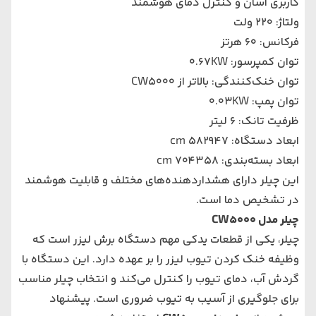
کاربری آسان و کنترل دمای هوشمند
ولتاژ: 220 ولت
فرکانس: 60 هرتز
توان کمپرسور: 0.67KW
توان خنک‌کنندگی: بالاتر از CW5000
توان پمپ: 0.03KW
ظرفیت تانک: 6 لیتر
ابعاد دستگاه: 582947 cm
ابعاد بسته‌بندی: 704358 cm
این چیلر دارای هشداردهنده‌های مختلف و قابلیت هوشمند
در تشخیص دما است.
چیلر مدل CW5000
چیلر، یکی از قطعات یدکی مهم دستگاه برش لیزر است که
وظیفه خنک کردن تیوب لیزر را بر عهده دارد. این دستگاه با
گردش آب، دمای تیوب را کنترل می‌کند و انتخاب چیلر مناسب
برای جلوگیری از آسیب به تیوب ضروری است. پیشنهاد