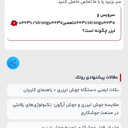
سر بزنید یا با ما تماس حاصل کنید.
سرویس و
u003cstrongu003eتعمیرu003c/strongu003e چیلر
لیزر چگونه است؟
مقالات پیشنهادی روتک
نکات ایمنی دستگاه جوش لیزری + راهنمای کاربران
مقایسه جوش لیزری و جوش آرگون؛ تکنولوژی‌های رقابتی
در صنعت جوشکاری
متریال قابل جوشکاری توسط جوش لیزری