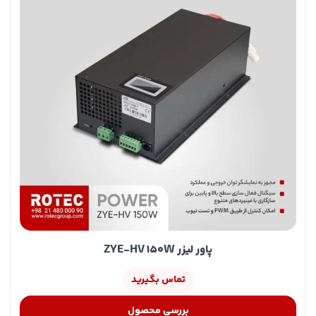
این قابلیت به اپراتورها امکان کنترل دقیق‌تر فرایند حکاکی یا
برش را می‌دهد.
فناوری
Soft-Switch
با بازدهی بالا
پاور لیزر ZYE-HV 100W
از مدار نیم‌پل با فناوری
Soft Switch
بهره می‌برند که راندمان تبدیل انرژی را تا حدود
۹۰٪
افزایش
می‌دهد این تکنولوژی باعث
کاهش تلفات حرارتی و پاسخ‌دهی
سریع‌تر
به سیگنال‌های ورودی می‌شود سرعت پاسخ‌دهی این
منابع تغذیه زیر ۱ میلی‌ثانیه است، به‌طوری‌که بلافاصله پس از
ارسال فرمان از کنترلر، تیوب لیزر فعال می‌شود این قابلیت در
بهبود کیفیت و سرعت برش بسیار مؤثر است.
سازگاری کامل با انواع تیوب‌های لیزر
CO2
پاور لیزر ZYE-HV 100W
با انواع تیوب‌
دستگاه برش لیزر غیر
فلزات
کاملاً سازگارند به‌عنوان مثال:
پاور لیزر ZYE-HV 150W
مدل
MYJG
مناسب برای تیوب‌های ۸۰ تا ۱۰۰ و ۱۰۰ تا ۱۲۰
وات
تماس بگیرید
این مدل از هر دو حالت
تریگر فعال در سطح بالا یا پایین
بررسی محصول