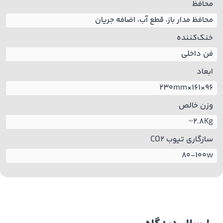
محافظ
محافظ مدار باز، قطع آب، اضافه جریان
خنک‌کننده
فن داخلی
ابعاد
96×161×230mm
وزن خالص
2.8Kg~
سازگاری تیوب CO2
80-100w