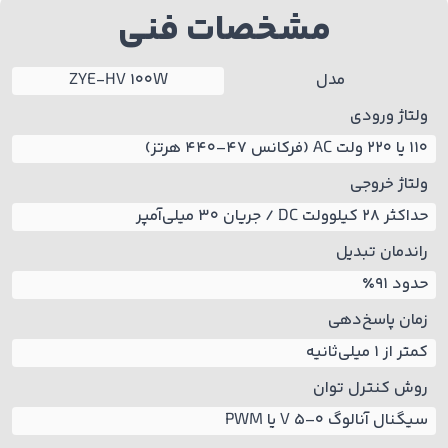
مشخصات فنی
مدل
ZYE-HV 100W
ولتاژ ورودی
110 یا 220 ولت AC (فرکانس 47–440 هرتز)
ولتاژ خروجی
حداکثر 28 کیلوولت DC / جریان 30 میلی‌آمپر
راندمان تبدیل
حدود 91٪
زمان پاسخ‌دهی
کمتر از 1 میلی‌ثانیه
روش کنترل توان
سیگنال آنالوگ 0–5 V یا PWM