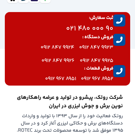
ثبت سفارش:
90 000 480 021
فروش دستگاه :
9924 847 0912
9923 847 0912
9926 847 0912
9925 847 0912
فروش قطعات :
8951 967 0912
8952 967 0912
شرکت روتک، پیشرو در تولید و عرضه راهکارهای
نوین برش و جوش لیزری در ایران
روتک فعالیت خود را از سال ۱۳۹۳ با تولید و واردات
دستگاه‌های برش و حکاکی لیزری آغاز کرد و در سال
۱۳۹۵ موفق شد با توسعه محصولات تحت برند ROTEC،