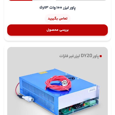
محافظت مدار باز:
در صورت قطعی اتصال به تیوب یا خرابی
پاور لیزر 100 وات dy13
آن، منبع تغذیه آسیبی نمی‌بیند.
محافظت در برابر اتصال کوتاه و اضافه جریان:
مدارهای
تماس بگیرید
حفاظتی داخلی، از بروز آسیب به منبع و تیوب جلوگیری
می‌کنند.
بررسی محصول
کنترل کیفیت دقیق و دوام بالا
پاور لیزر ZYE-HV 100W
تحت آزمایش‌های سخت‌گیرانه کنترل
کیفیت قرار می‌گیرند این آزمون‌ها شامل موارد زیر هستند:
آزمون حرارتی: کارکرد مداوم دستگاه به مدت ۱۲ ساعت در
دمای ۶۰ درجه سانتی‌گراد با بار کامل
۵۰۰ بار روشن و خاموش شدن متوالی در بازه زمانی ۷
ثانیه‌ای
آزمون لرزش چندمحوری برای شبیه‌سازی شرایط صنعتی
تست مقاومت عایق بالاتر از ۵۰ مگااهم در ولتاژ ۵۰۰ ولت
DC
تست ایزولاسیون با ولتاژ ۱۵۰۰ ولت AC با جریان کمتر از ۱۰