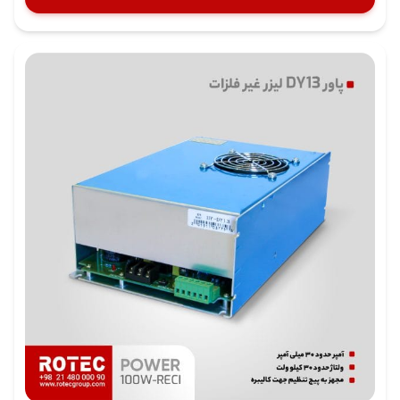
(High/Low Trigger)
پشتیبانی می‌کنند، بنابراین با اکثر
کنترلرهای لیزری و طراحی‌های مختلف صنتعگران قابل
استفاده‌اند.
کنترل‌پذیری انعطاف‌پذیر و تنظیم توان خروجی
پاور لیزر ZYE-HV 100W
قابلیت اتصال به انواع کنترلرهای TTL
را دارند سیگنال‌های ورودی از طریق ترمینال‌های استاندارد
(مانند TH، TL وIN ) دریافت می‌شوند توان خروجی لیزر را
می‌توان با استفاده از سیگنال
آنالوگ
۰
تا
۵
ولت
یا
سیگنال
PWM
به‌صورت کامل تنظیم کرد این ویژگی به اپراتور اجازه
می‌دهد قدرت لیزر را متناسب با جنس و ضخامت ماده تنظیم
کند.
حفاظت‌های ایمنی پیشرفته
برای عملکرد ایمن و پایدار، این منابع تغذیه مجهز به
حفاظت‌های مختلفی هستند:
حفاظت در برابر قطعی آب:
در صورت قطع گردش آب
خنک‌کننده، برق لیزر به طور خودکار قطع می‌شود.