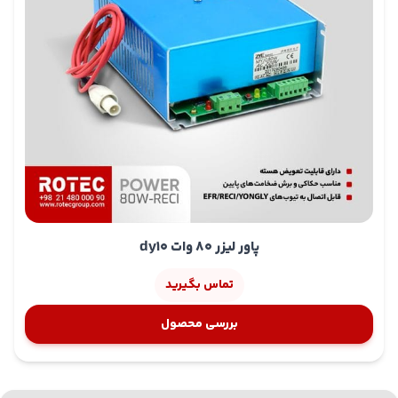
پاور لیزر 80 وات dy10
تماس بگیرید
بررسی محصول