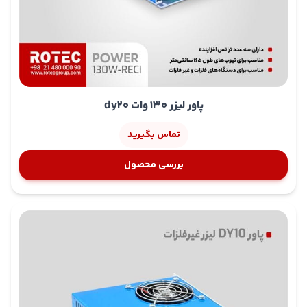
میلی‌آمپر
تست نشتی جریان (کمتر از ۰.۵ میلی‌آمپر در ۱۱۰ ولت /
کمتر از ۱ میلی‌آمپر در ۲۲۰ ولت)
میانگین طول عمر کاری این منابع تغذیه بیش از
۰۰۰
٬
۳۰
ساعت
است که اطمینان خاطر بالایی برای کاربران صنعتی فراهم
می‌کند
پاور لیزر ZYE-HV 100W
مدل MYJG راه‌حلی حرفه‌ای برای
پاور لیزر 130 وات dy20
انواع دستگاه لیزر غیر فلزات محسوب می‌شوند این منابع با
تماس بگیرید
ارائه‌ی
توان خروجی پایدار، بازدهی بالا، حفاظت‌های ایمنی جامع و
طراحی صنعتی بادوام
، گزینه‌ای ایده‌آل برای کارگاه‌ها،
بررسی محصول
تولیدکنندگان و اپراتورهای ماشین‌آلات لیزری هستند با
استفاده از این منابع تغذیه، عملکرد دستگاه‌های لیزر شما به
حداکثر خواهد رسید و عمر تیوب‌ها افزایش چشم‌گیری خواهد
داشت؛ بنابراین این محصولات،
سرمایه‌گذاری مطمئن و پایداری
برای هر نوع کسب‌وکار مرتبط با لیزر
به شمار می‌آیند.