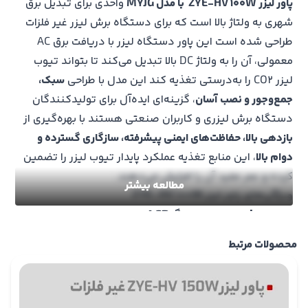
پاور لیزر ZYE-HV 100W
با مدل
MYJG
واحدی برای تبدیل برق
شهری به ولتاژ بالا است که برای دستگاه برش لیزر غیر فلزات
طراحی شده است این
پاور دستگاه لیزر
با دریافت برق AC
معمولی، آن را به ولتاژ DC بالا تبدیل می‌کند تا بتواند تیوب
لیزر CO2 را به‌درستی تغذیه کند این مدل با طراحی
سبک،
جمع‌وجور و نصب آسان
، گزینه‌ای ایده‌آل برای تولیدکنندگان
دستگاه‌ برش لیزری
و کاربران صنعتی هستند با بهره‌گیری از
بازدهی بالا، حفاظت‌های ایمنی پیشرفته، سازگاری گسترده و
دوام بالا
، این منابع تغذیه عملکرد پایدار
تیوب لیزر
را تضمین
کرده و عمر مفید آن را افزایش می‌دهند.
مطالعه بیشتر
ویژگی‌های پاور لیزر ZYE-HV 100W
طراحی ماژولار و مانیتورینگ
LCD
پاور لیزر ZYE-HV 100W
از طراحی ماژولار بهره می‌برد که باعث
محصولات مرتبط
افزایش پایداری
و
سهولت نگهداری
آن می‌شود در برخی مدل‌ها
مانند نسخه‌های دارای پسوند Y، نمایشگر LCD تعبیه شده که
جریان خروجی به تیوب لیزر را به‌صورت لحظه‌ای نمایش می‌دهد