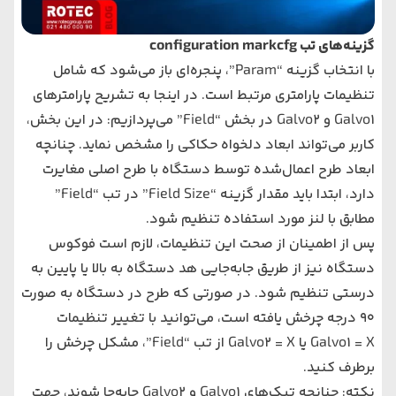
گزینه‌های تب configuration markcfg
با انتخاب گزینه “Param”، پنجره‌ای باز می‌شود که شامل
تنظیمات پارامتری مرتبط است. در اینجا به تشریح پارامترهای
Galvo1 و Galvo2 در بخش “Field” می‌پردازیم: در این بخش،
کاربر می‌تواند ابعاد دلخواه حکاکی را مشخص نماید. چنانچه
ابعاد طرح اعمال‌شده توسط دستگاه با طرح اصلی مغایرت
دارد، ابتدا باید مقدار گزینه “Field Size” در تب “Field”
مطابق با لنز مورد استفاده تنظیم شود.
پس از اطمینان از صحت این تنظیمات، لازم است فوکوس
دستگاه نیز از طریق جابه‌جایی هد دستگاه به بالا یا پایین به
درستی تنظیم شود. در صورتی که طرح در دستگاه به صورت
۹۰ درجه چرخش یافته است، می‌توانید با تغییر تنظیمات
Galvo1 = X یا Galvo2 = X از تب “Field”، مشکل چرخش را
برطرف کنید.
نکته: چنانچه تیک‌های Galvo1 و Galvo2 جابه‌جا شوند، جهت