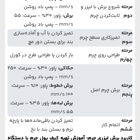
مرحله
شروع برش با لیزر و
mm/s – پمپ باد روشن
دوم
ثابت‌کردن چرم
برش:
پاور: 30% – سرعت: 55
mm/s – پمپ باد روشن
مرحله
تمیز کردن با آب و آماده‌سازی
تمیزکاری سطح چرم
سوم
بند برای بستن دور مچ
مرحله
طراحی روی چرم
باز کردن یا طراحی طرح در کورل
چهارم
حکاکی
:
پاور: 30% – سرعت: 250
mm/s – پمپ باد روشن
مرحله
برش خطوط:
پاور: 10% – سرعت:
برش چرم اصل
پنجم
100 mm/s
برش لبه‌ها:
پاور: 35% – سرعت:
55 mm/s
مرحله
تمیز کردن باقی‌مانده‌ها با پارچه
اتمام کار
ششم
نرم و بستن بند با نخ
کاربرد برش لیزری چرم: آموزش تهیه کیف پول چرم با دستگاه