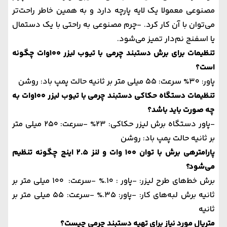
مصنوعی معمولا یک لایه پارچه دارد و به همین خاطر راحت‌تر
می‌توان با آن کار کرد.
-چرم مصنوعی به راحتی با یک دستمال
یا اسفنج نم‌دار تمیز می‌شود.
تنظیمات برای برش دستبند چرمی با تیوب لیزر 100وات چگونه
است؟
پاور: 30%
سرعت: 55 میلی متر بر ثانیه
حالت پمپ باد: روشن
تنظیمات دستگاه حکاکی دستبند چرمی با تیوب لیزر 100وات به
چه صورت باید باشد؟
-پاور دستگاه برش لیزر حکاکی: 23%
-سرعت: 250 میلی متر
بر ثانیه
حالت پمپ باد: روشن
پارامتر‌هی برش با توان 100 وات و لنز 2.5 اینچ چگونه تنظیم
می‌شود؟
برش خط‌های طرح لیزر:
-پاور : 10.%
-سرعت: 100 میلی متر بر
ثانیه
برش لبه‌های کار:
-پاور: 35.%
-سرعت: 55 میلی متر بر
ثانیه
متریال مورد نیاز برای تهیه دستبند چرمی چیست؟