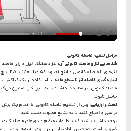
02:11
Mute
Settings
PIP
Enter
fullscreen
مراحل تنظیم فاصله کانونی
شناسایی لنز و فاصله کانونی آن
:
لنز دستگاه لیزر
دارای فاصله 
لنزهای با فاصله کانونی ۲ اینچ (حدود ۵۸ میلی‌متر) یا ۲.۵ اینچ (حدود ۶۳ میلی‌متر) رایج هستند.
اندازه‌گیری فاصله لنز تا سطح ماده
:
با استفاده از یک خط‌کش یا اب
فاصله کانونی لنز مطابقت داشته باشد. این کار تضمین می‌کن
حاصل شود.
تست و ارزیابی
:
پس از تنظیم فاصله کانونی، با انجام یک برش یا
بررسی و اصلاح کنید تا به نتایج مطلوب دست یابید.
توجه داشته باشید که تنظیمات منظم و دوره‌ای فاصله کانونی،
ضروری است. همچنین، اطمینان از تراز بودن آینه‌ها و مسیر صح