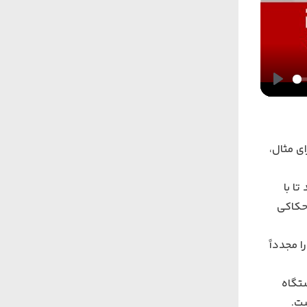
Play
ی مثال،
تا با
 حکاکی
 مجدداً
ستگاه
ست.