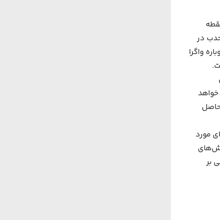
نقطه
حدب در
اره واگرا
ت.
 خواهد
 حاصل
ی مورد
رش‌های
ی بر