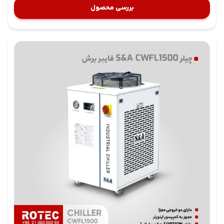
وسایل اندازه‌گیری
بررسی محصول
ترموستات
پمپ آب چیلر
کنترلر چیلر
واترپرشر یا سنسور آب
سنسور دمای آب
سنسور دمای محیط
کمپرسور به لوله‌های رانش و مکش گاز متصل است لوله‌های
رانش گاز که معمولا دارای فشار حدودی 220PSI است گاز را به
داخل کندانسور هدایت می‌کنند در کندانسور قطر لوله‌ها
افزایش یافته و موجب افت فشار گاز و جذب حرارت از مایع داخل
مخزن می‌شود این لوله‌ها به لوله‌های موئین نیز معروف
هستند گاز خارج شده از کندانسور که بیشترین حالت مایع به
خود گرفته وارد اواپراتور یا تبخیر کننده می‌شود
شیر برقی در این قسمت ورود و خروج گاز به داخل کندانسور
را کنترل می‌کند در برخی چیلرهای تراکمی زمان روشن و