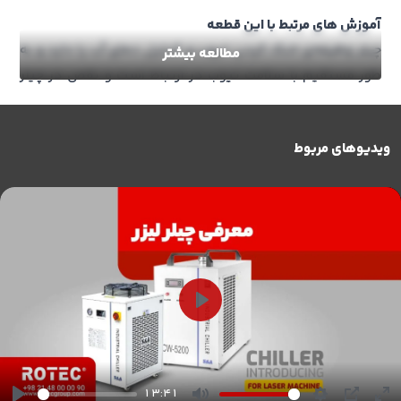
آموزش های مرتبط با این قطعه
چیلر وظیفه‌ی خنک کردن تیوب و کنترل دمای آب را دارد و به
مطالعه بیشتر
طور مستقیم با سلامت تیوب در ارتباط است و نقص در چیلر
شاید منجر به نقص در تیوب دستگاه شما شود شما
می‌توانید برای یادگیری سرفصل‌های زیر به صفحه ویدیو
ویدیوهای مربوط
آموزشی در مورد چیلر دستگاه لیزر مراجعه نمایید:
تنظیمات دما و نکات نگهداری تشخیص اصل بودن چیلر نوع و
میزان آب چیلر آشنایی با ارورهای چیلر و رفع آن
تعمیر چیلر دستگاه لیزر
شرکت روتک آماده ارائه خدمات و تعمیرات چیلر لیزر را در
موارد زیر دارد:
تعمیرات برقی شامل رله و کنترلر و …
Play
تعویض پمپ آب
تعمیر سنسور فشار آب چیلر
تعمیر برد کنترلر چیلر
13:41