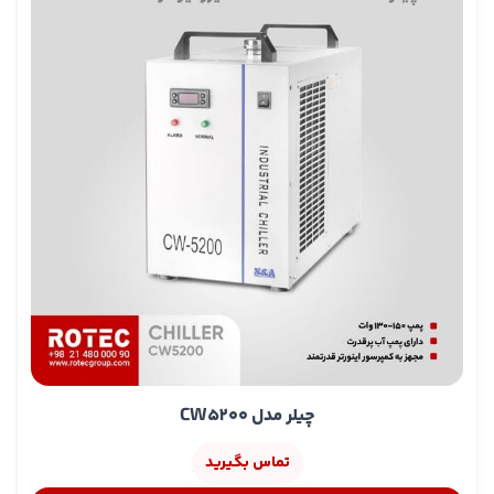
و لوازم پزشکی است استفاده کنید
انواع چیلر‌های لیزر: بهتر است بدانید که چیلرهای دستگاه لیزر
بر دو مدل اصلی طبقه بندی می‌شوند: 1- مدل جذبی 2- مدل
تراکمی مدل مورد استفاده در دستگاه‌های لیزر از نوع تراکمی
است در مقایسه کلی ضریب عملکرد در چیلرهای جذبی حدود
0.7 و در چیلرهای تراکمی حدود 4 است و از طرفی هزینه
محاسبه شده برای تولید سرما در تراکمی تقریبا 20 درصد
مدل‌های جذبی است.
اجزای چیلر تراکمی دستگاه لیزر شامل موارد زیر است:
کمپرسور
لوله‌های رانش گاز
کندانسور
شیر برقی
لوله‌های مکش
چیلر مدل CW5200
اواپراتور
ماده مبرد
تماس بگیرید