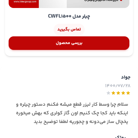
خاموش شدن کمپرسور از فشار گاز داخل لوله ها تعیین
می‌شود لازم به ذکر است لوله‌های مکش نیز دارای فشار
چیلر مدل CWFL1500
40PSI هستند؛ لذا در صورت کاهش فشار لوله‌های HP یا
رانش یا افزایش فشار لوله‌‎های مکش یا LP، کمپرسور روشن و
تماس بگیرید
در حالت معکوس خاموش می‌شود.
تعویض آب چیلر
بررسی محصول
همان طور که گفتیم چیلر وظیفه‌ی خنک کنندگی تیوب را
دارد که این وظیفه با به جریان در آوردن آب داخل تیوب و
کنترل دمای این آب انجام می‌پذیرد پس آب چیلر نقش تعیین
جواد
کننده‌ای را در تنظیم دما و سلامت تیوب دارا است و نوع این
1400/07/28
آب نیز از اهمیت بالایی برخوردار است آب مورد استفاده در
چیلر باید از نوع مقطر و پزشکی باشد به این دلیل که میزان
ذرات و املاح در آب مقطر کمترین میزان ممکن است و به آن
سلام چرا وسط کار لیزر قطع میشه فکنم دستور چیلره و
صورت سبب گرفتگی لوله‌ها، مخزن و خود تیوب نخواهد شد.
اینکه باید کجا چک کنیم اون گاز کولری که بهش میخوره
کاربرد چیلر دستگاه لیزر چیست؟
یخچال ساز می‌دونه و چجوریه لطفا توضیح بدید
چیلر دستگاه لیزر سیستم خنک کننده تیوب لیزر است که با
روتک