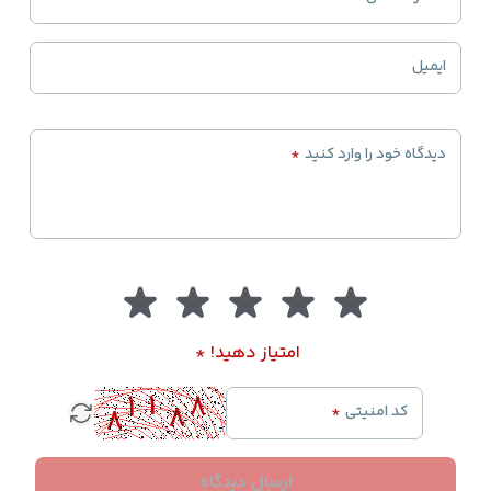
مشابه مدل اصلی در بازار موجود هستند لذا باید به نکاتی از
جمله هولوگرام شرکت S&A و سریال مندرج در پشت دستگاه
توجه داشت
ایمیل
چیلر به شکل نرمال نیازی به سرویس ندارد چرا که کمپرسور
داخل محفظه است و هیچ گونه گرد و خاکی به آن وارد
نمی‌شود ولی برای کاهش تلفات و همچنین مصرف برق بهتر
دیدگاه خود را وارد کنید
*
است با توجه به میزان گرد و غبار محل کار دستگاه داخل چیلر
را به وسیله‌ی باد تمیز کنید
برای عدم بروز مشکل حتما از وجود و سالم بودن سیستم
فشار آب اطمینان حاصل نمایید
کارکرد چیلر مانند آب سرد کن ولی به شکل صنعتی و قوی‌‌تر
است بدین صورت که کمپرس کردن گاز موجب کاهش دما
امتیاز دهید!
*
شده و چرخش آن داخل لوله‌های عبور کرده از منبع آب موجب
کاهش دمای آب می‌شود
کد امنیتی
*
این نکته بسیار مهم است که در صورت استفاده از آب کثیف
و دارای ذرات معلق موجب سوراخ شدن این لوله‌ها و از کار
ارسال دیدگاه