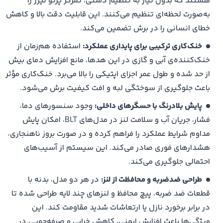
هستند که بدون نیاز به تنظیم دستی، تمرکز پرتو لیزر را
گسترده، نشان‌دهنده‌ی عملکرد موفق، پشتیبانی تخصصی و
به‌صورت لحظه‌ای تنظیم می‌کنند. این قابلیت دقت بالا و کاهش
رضایت بالا از محصولات پیشرفته‌ی ما در صنایع فلزکاری کشور
خطای انسانی را در برش تضمین می‌کند.
است
معرفی مدل‌های هد برش لیزر فایبر BOCI
خنک‌کاری ترکیبی برای پایداری عملکرد:
استفاده هم‌زمان از
هد برش لیزر فایبر BOCI مدل BLT421S
خنک‌کننده‌ی آبی و گازی در این هدها، مانع افزایش دمای بیش
هد قدرتمند برای برش‌های سنگین و با توان بالا پشتیبانی از
از حد شده و طول عمر اجزای اپتیکی را بالا می‌برد. خنک‌کاری مؤثر
توان تا ۶ کیلووات و مناسب برای صفحات ضخیم و کاربردهای
باعث جلوگیری از سوختگی لبه و افت کیفیت برش می‌شود.
تولید انبوه این مدل دارای سیستم خنک‌کننده آبی پیشرفته
پایش بلادرنگ با حسگرهای داخلی:
وجود سنسورهای دما،
و محافظ لنز برای عملکرد مداوم در محیط‌های سخت صنعتی
فشار، جریان آب و سلامت لنز در مدل‌های BLT، امکان پایش
است
مداوم شرایط عملکرد را فراهم کرده و در صورت بروز ناهنجاری،
هد برش لیزر فایبر BOCI مدل BLT310
هشدارهای فوری صادر می‌کند. این سیستم از آسیب‌های
هد جمع‌وجور برای لیزرهای با توان پایین تا متوسط مناسب برای
احتمالی جلوگیری می‌کند.
لیزرهایی با توان حدود ۳ تا ۴ کیلووات، مخصوص برش
طراحی ضدضربه و محافظت از لنز:
در هر دو مدل، بدنه با
ورق‌های نازک تا متوسط سیستم فوکوس خودکار و
قطعات ضد ضربه، پیچ محافظ و لنزهای چند لایه طراحی شده تا
سنسورهای هوشمند داخلی این مدل، دقت بالای برش را بدون
در برابر برخورد نازل یا ارتعاشات شدید مقاومت کند. این
نیاز به تنظیم دستی تضمین می‌کنند
ویژگی‌ها باعث افزایش ایمنی، کاهش خرابی و صرفه‌جویی در