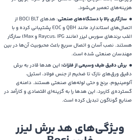
در ادامه به جزییات هر کدام از این دو مدل پرداخت شده
هزینه‌های تعمیر می‌شود.
است:
هد برش لیزر فایبر BOCI مدل BLT421S
سازگاری بالا با دستگاه‌های صنعتی
: هدهای BOCI BLT از
هد برش لیزر فایبر BOCI مدل BLT421S یکی از محصولات
اتصال‌های استاندارد مانند QBH و EOC پشتیبانی کرده و با
پیشرفته از سری 4BLT شرکت (BOCI) است که برای برش
اغلب برندهای سورس لیزر (مانند Raycus، IPG و Max) سازگار
دقیق فلزات در کاربردهای متنوع صنعتی طراحی شده است
هستند. نصب آسان و اتصال سریع باعث محبوبیت آن‌ها در بین
این هد، گزینه‌ای مناسب برای دستگاه‌های برش تخت (۲
مهندسان صنعتی شده است.
بعدی)، برش با زاویه (Bevel Cutting) و برش لوله‌ای به شمار
برش دقیق طیف وسیعی از فلزات:
این هدها قادر به برش
می‌آید
دقیق ورق‌های نازک تا ضخیم از جنس فولاد، استیل،
هد برش لیزر فایبر BOCI مدل BLT421S با پشتیبانی از توان
آلومینیوم، برنج و حتی لوله‌های صنعتی هستند. دامنه‌ی
لیزر تا ۸ کیلووات و طول موج بین ۱۰۳۰ تا ۱۰۹۰ نانومتر قادر
گسترده‌ی کاربرد، این هدها را به گزینه‌ای اقتصادی و کارآمد در
است عملیات برش را با دقت و کیفیت بالا انجام دهد طراحی
صنایع گوناگون تبدیل کرده است.
اپتیکی به‌روزرسانی‌شده و سیستم خنک‌کننده پیشرفته آن،
موجب پایداری عملکرد و کاهش مشکلاتی مانند سوختگی یا
ایجاد اسلگ می‌شود
ویژگی‌های هد برش لیزر
این مدل با
وزن سبک
و ابعاد کوچک از نصب سریع، تنظیمات