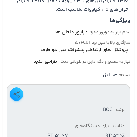
BLT310 برای لیزرهای تا ۴ کیلووات و مدل BLT421S برای
توان‌های تا ۶ کیلووات مناسب است.
ویژگی‌ها:
درایور داخلی هد
عدم نیاز به درایور مجزا:
سازگاری بالا با مین برد CYPCUT:
پروتکل های ارتباطی پیشرفته بین دو طرف
طراحی جدید
نیاز به تعمیر و نگه داری در طولانی مدت:
هد لیزر
دسته:
برند:
BOCI
مناسب برای دستگاه‌های:
RT1530M
RT1530Z