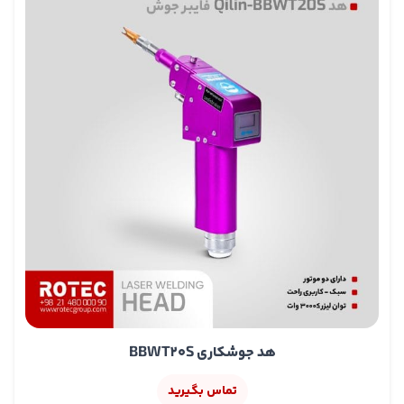
تنظیم در محورهای X و Y جهت مرکزیت کامل پرتو داخل
نازل
نصب آسان با قابلیت تعویض سریع قطعات مصرفی؛ مانند
شیشه‌های محافظ بالا و پایین
کاربردهای هد BLT421S
هد برش لیزر فایبر BOCI مدل BLT421S در بسیاری از صنایع
برای برش فلزات مورد استفاده قرار می‌گیرد این هد برای برش
صفحات فلزی، برش‌های شیب‌دار و لوله‌ها مناسب است برخی
از کاربردهای متداول آن عبارت‌اند از: صنعت خودروسازی: برش
بدنه‌ها و قطعات فلزی خودرو و ساخت قطعات بدنه
صنایع هوافضا: برش دقیق قطعات آلیاژی سبک و بدنه
هواپیما
نفت، گاز و پتروشیمی: برش لوله‌ها، مخازن و قطعات سنگین
فلزی مورد نیاز در پالایشگاه‌ها و صنایع نفتی
هد جوشکاری BBWT20S
تولید ماشین‌آلات و لوازم خانگی: برش ورق‌های فولادی برای
ساخت تجهیزات صنعتی، ماشین‌آلات سنگین و محصولات
تماس بگیرید