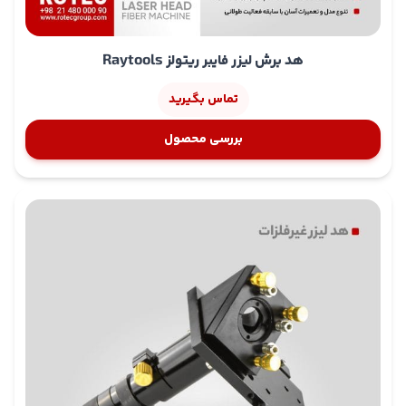
استفاده از گاز برش با خلوص بالا، به‌طور مستقیم باعث افزایش
طول عمر شیشه‌های محافظ اپتیکی و کاهش دفعات نیاز به
سرویس و تعویض می‌شود
هد برش لیزر فایبر ریتولز Raytools
نکات فنی اتصال سیستم خنک‌کننده آبی هد BLT421S
تماس بگیرید
در اتصال سیستم خنک‌کننده، ورودی آب خنک‌کننده به
پورت 2A و خروجی آن به پورت 1A متصل شود.
بررسی محصول
برای گردش آب خنک‌کننده، تنها از آب خالص یا آب
آشامیدنی استفاده شود.
به منظور جلوگیری از رشد کپک و رسوب در سیستم
خنک‌کننده که می‌تواند منجر به انسداد لوله‌ها شود،
توصیه می‌شود هنگام پر کردن مخزن آب، اتانول
(CH₃CH₂OH) به میزان ٪۱۰ از حجم آب خالص به آن اضافه
گردد.
در صورتی که دمای محیط اطراف دستگاه در بازه ۰ تا
منفی ۱۰ درجه سانتی‌گراد باشد، استفاده از محلول
گلیکول با نسبت حجمی ٪۳۰ الزامی بوده و باید هر دو ماه