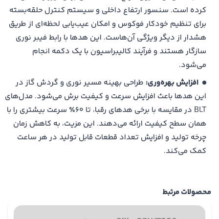
طراحی ضد ضربه: طراحی مقاوم در برابر ضربه با استفاده از پیچ
کرده است. سنسور ارتفاع داخلی و سیستم کنترل حلقه‌بسته
ضد ضربه و قطعات سرامیکی محافظ، امکان تعویض قطعات
برای تنظیم خودکار فوکوس و امکان عیب‌یابی لحظه‌ای از طریق
آسیب‌دیده توسط کاربر را بدون نیاز به ارسال دستگاه به
هشدار از دیگر ویژگی‌ آن‌هاست. این هدها با رابط‌ فیبر نوری
کارخانه فراهم می‌کند
سازگار هستند و فرآیند کالیبراسیون با یک دکمه انجام
پایش هوشمند درجا: این هد به چندین حسگر داخلی مجهز
می‌شود.
است که به طور بلادرنگ وضعیت عملکرد را مانیتور می‌کنند و
افزایش بهره‌وری:
طراحی بهینه مسیر نوری و گردش گاز در
در صورت بروز هرگونه خطا یا ناهنجاری به‌سرعت هشدار
این هدها باعث افزایش سرعت و کیفیت برش می‌شود. مدل‌های
می‌دهند
BLT در مقایسه با برخی هدهای رقبا، تا ۶۰٪ سرعت بیشتری را با
برش پایدار و بدون ضایعات: استفاده از فوکوس خودکار
همان سطح کیفیت ارائه می‌دهند. این مزیت، به کاهش زمان
حلقه‌بسته و سیستم‌های خنک‌کننده به‌گونه‌ای است که برش
چرخه تولید و افزایش تعداد قطعات قابل تولید در هر ساعت
فلز به صورت بدون سوختگی (بدون ایجاد اسلگ روی لبه برش)
کمک می‌کند.
انجام می‌شود
امکانات هد BLT421S
نمایشگر
LED
هوشمند
برای نمایش وضعیت عملکرد
محصولات مرتبط
دستگاه، هشدارهای ولتاژ و سلامت سنسورها
سیستم تنظیم دقیق پرتوی لیزر
با پیچ‌های مخصوص