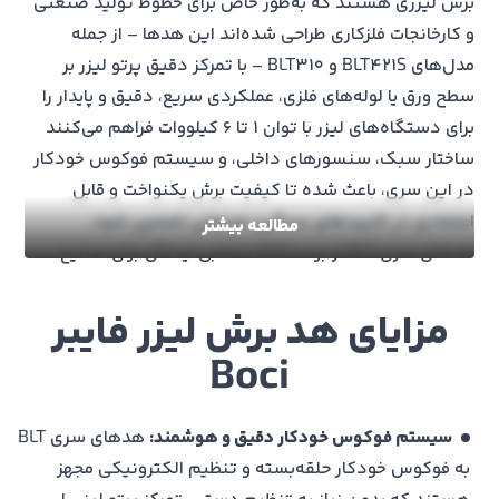
برش لیزری هستند که به‌طور خاص برای خطوط تولید صنعتی
و کارخانجات فلزکاری طراحی شده‌اند این هدها – از جمله
مدل‌های BLT421S و BLT310 – با تمرکز دقیق پرتو لیزر بر
سطح ورق یا لوله‌های فلزی، عملکردی سریع، دقیق و پایدار را
برای دستگاه‌های لیزر با توان ۱ تا ۶ کیلووات فراهم می‌کنند
ساختار سبک، سنسورهای داخلی، و سیستم فوکوس خودکار
در این سری، باعث شده تا کیفیت برش یکنواخت و قابل
اعتمادی در کاربردهای سنگین صنعتی تضمین شود
مطالعه بیشتر
هدهای سری BLT از برند BOCI انتخابی ایده‌آل برای صنایع
فلزکاری مدرن هستند ترکیب دقت بالای فوکوس، ساختار
مقاوم و سازگاری آسان با سیستم‌های لیزری، باعث شده تا
مزایای هد برش لیزر فایبر
مدل‌های BLT310 و BLT421S راهکاری مطمئن و مقرون‌به‌صرفه
Boci
برای برش لیزری دقیق و پرسرعت باشند
در حال حاضر، بیش از 1000 صنعت‌گر و تولیدکننده ایرانی در
سیستم فوکوس خودکار دقیق و هوشمند:
هدهای سری BLT
طول سال با اعتماد به کیفیت و خدمات روتک، از محصولات ما
به فوکوس خودکار حلقه‌بسته و تنظیم الکترونیکی مجهز
از جمله هد برش لیزر فایبر BOCI استفاده می‌کنند این اعتماد