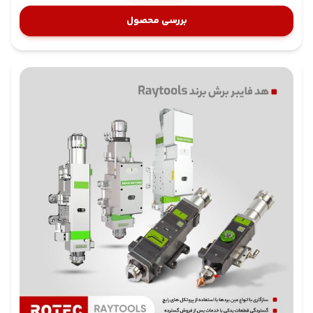
لوازم خانگی
بررسی محصول
صنایع کشاورزی و نساجی: برش شاسی دستگاه‌ها و قطعات
صنعتی در خطوط تولید محصولات کشاورزی و نساجی
صنایع غذایی و بسته‌بندی: برش ورق‌های فلزی در ساخت
ماشین‌آلات تولید بسته‌بندی و قطعات مربوط به صنایع غذایی
نکات فنی گاز برش و خنک‌کننده نازل هد BLT421S
برای عملکرد بهینه هد برش لیزر فایبر BOCI مدل BLT421S و
جلوگیری از آسیب به قطعات حساس اپتیکی، رعایت
استانداردهای گاز مصرفی الزامی است:
حداکثر فشار قابل تحمل برای گاز برش ۲۵ بار (معادل ۲.۵
مگاپاسکال) است.
کیفیت گاز برش باید با الزامات استاندارد ISO 8573-1:2010
مطابقت داشته باشد:
ذرات جامد: یعنی میزان ذرات باید خیلی کم باشد.
رطوبت (آب): گاز نباید مرطوب باشد.
روغن: نباید گاز دارای بخار یا ذرات روغن باشد.