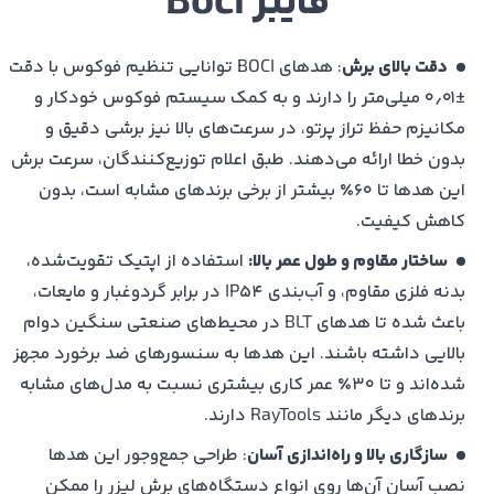
فایبر Boci
آسان و سیستم مانیتورینگ هوشمند با کمک سنسورهای
داخلی بهره می‌برد که در نهایت باعث افزایش کارایی، کاهش
خطا و افزایش طول عمر دستگاه در محیط‌های صنعتی
دقت بالای برش
: هدهای BOCI توانایی تنظیم فوکوس با دقت
می‌شود
±۰٫۰۱ میلی‌متر را دارند و به کمک سیستم فوکوس خودکار و
مزایای هد BLT421S
مکانیزم حفظ تراز پرتو، در سرعت‌های بالا نیز برشی دقیق و
سیستم اپتیک پیشرفته و فوکوس خودکار حلقه‌بسته: طراحی
بدون خطا ارائه می‌دهند. طبق اعلام توزیع‌کنندگان، سرعت برش
اپتیکی جدید با سیستم فوکوس خودکار حلقه‌بسته با قابلیت
این هدها تا ۶۰٪ بیشتر از برخی برندهای مشابه است، بدون
بزرگ‌نمایی نقطه‌ای امکان برش با دقت بالا و کارایی بهینه را
کاهش کیفیت.
فراهم می‌کند
ساختار مقاوم و طول عمر بالا:
استفاده از اپتیک تقویت‌شده،
سیستم خنک‌کننده ترکیبی (گازی و آبی): قابلیت پشتیبانی از
بدنه فلزی مقاوم، و آب‌بندی IP54 در برابر گردوغبار و مایعات،
خنک‌کننده نازل و حسگر جریان آب بر روی هد، موجب کاهش
باعث شده تا هدهای BLT در محیط‌های صنعتی سنگین دوام
حرارت و پایداری عملکرد طولانی‌مدت در برش مواد می‌شود
بالایی داشته باشند. این هدها به سنسورهای ضد برخورد مجهز
سهولت در نگهداری: گروه لنزهای نوری دارای سازوکار
شده‌اند و تا ۳۰٪ عمر کاری بیشتری نسبت به مدل‌های مشابه
کشویی است و می‌توان آن‌ها را به سرعت (در حدود ۵ دقیقه)
برندهای دیگر مانند RayTools دارند.
تعویض یا سرویس کرد که هزینه‌های نگهداری را به شدت
سازگاری بالا و راه‌اندازی آسان
: طراحی جمع‌وجور این هدها
کاهش می‌دهد
نصب آسان آن‌ها روی انواع دستگاه‌های برش لیزر را ممکن