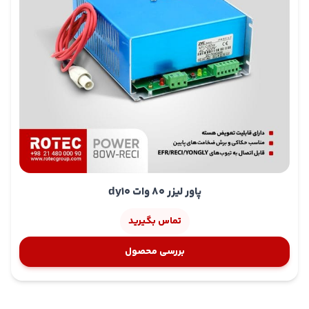
پاور لیزر 80 وات dy10
تماس بگیرید
بررسی محصول