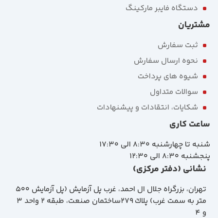
دستگاه فایبر مارکینگ
مشتریان
ثبت سفارش
نحوه ارسال سفارش
شیوه های پرداخت
سوالات متداول
شکایات، انتقادات و پیشنهادات
ساعت کاری
شنبه تا چهارشنبه 8:30 الی 17:30
پنجشنبه 8:30 الی 12:30
نشانی (دفتر مرکزی)
تهران، بزرگراه جلال ال احمد، غرب پل آزمايش (پل آزمايش ٥٠٠
متر به سمت غرب) پلاك 279ساختمان صنعت، طبقه 2 واحد 3
و 4