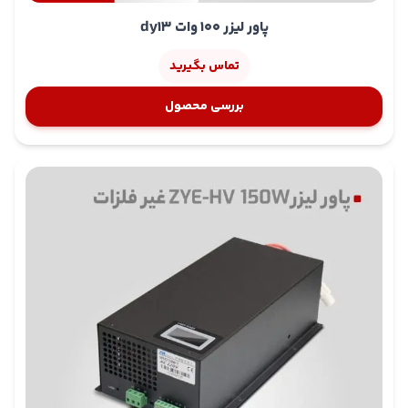
پاور لیزر 100 وات dy13
تماس بگیرید
بررسی محصول