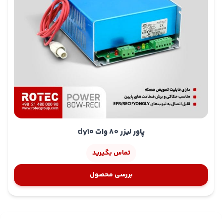
پاور لیزر 80 وات dy10
تماس بگیرید
بررسی محصول