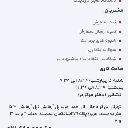
دستگاه فایبر مارکینگ
مشتریان
ثبت سفارش
نحوه ارسال سفارش
شیوه های پرداخت
سوالات متداول
شکایات، انتقادات و پیشنهادات
ساعت کاری
شنبه تا چهارشنبه 8:30 الی 17:30
پنجشنبه 8:30 الی 12:30
نشانی (دفتر مرکزی)
تهران، بزرگراه جلال ال احمد، غرب پل آزمايش (پل آزمايش ٥٠٠
متر به سمت غرب) پلاك 279ساختمان صنعت، طبقه 2 واحد 3
و 4