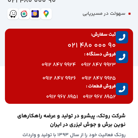
90 000 480 021
سهولت در مسیریابی
ثبت سفارش:
90 000 480 021
فروش دستگاه :
9924 847 0912
9923 847 0912
9926 847 0912
9925 847 0912
فروش قطعات :
8951 967 0912
8952 967 0912
شرکت روتک، پیشرو در تولید و عرضه راهکارهای
نوین برش و جوش لیزری در ایران
روتک فعالیت خود را از سال ۱۳۹۳ با تولید و واردات