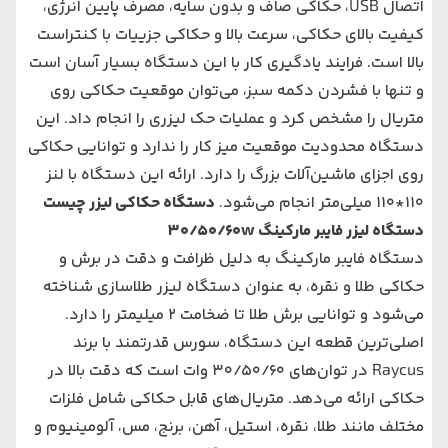
اتصال USB، حکاکی صاف و بدون سایه، مصرف پایین انرژی،
کیفیت بالای حکاکی، سرعت بالا و حکاکی جزییات با کنتراست
بالا است. فرایند یادگیری کار با این دستگاه بسیار آسان است
و تنها با فشردن دکمه سبز، می‌توان موقعیت حکاکی روی
متریال را مشخص کرد و عملیات حک لیزری را انجام داد. این
دستگاه محدودیت موقعیت میز کار را ندارد و توانایی حکاکی
روی اجزای ماشین‌آلات بزرگ را دارد. ارائه این دستگاه با لنز
110*110 میلی‌متر انجام می‌شود.
دستگاه حکاکی لیزر چیست
دستگاه لیزر فایبر مارکینگ 30/50/60w
دستگاه فایبر مارکینگ
به دلیل ظرافت و دقت در برش و
حکاکی طلا و نقره، به عنوان دستگاه لیزر طلاسازی شناخته
می‌شود و توانایی برش طلا تا ضخامت 2 میلیمتر را دارد.
اصلی‌ترین قطعه این دستگاه، سورس قدرتمند با برند
Raycus در توان‌های 30/50/60 وات است که دقت بالا در
حکاکی ارائه می‌دهد. متریال‌های قابل حکاکی شامل فلزات
مختلف مانند طلا، نقره، استیل، آهن، برنج، مس، آلومینیوم و