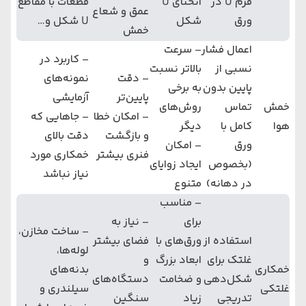
فرم U در
انحنای U
قطعات با مقاطع
عمق و شعاع
ورق
شکل
U شکل و…
خمش
اعمال فشار
– سرعت
– کاربرد در
نسبی از
بالاتر نسبت
– دقت
نمونه‌های
پایین بدون
به برخی
پایین‌تر
آزمایشی
خمش
تماس
روش‌های
– امکان خطا
– جاهایی که
هوا
کامل با
دیگر
و بازگشت
دقت بالای
ورق
– امکان
فنری بیشتر
خمکاری مورد
(بخصوص
ایجاد زوایای
نیاز نباشد
در دهانه)
متنوع
– مناسب
برای
– نیاز به
– ساخت مخازن،
استفاده از
ورق‌های با
فضای بیشتر
لوله‌ها،
غلتک برای
ابعاد بزرگ
و
خمکاری
بدنه‌های
شکل‌دهی
و ضخامت
دستگاه‌های
غلتکی
سیلندری و
تدریجی
زیاد
سنگین