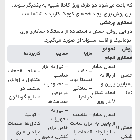
که باعث می‌شود دو طرف ورق کاملا شبیه به یکدیگر شوند.
این روش برای ایجاد خم‌های کوچک کاربرد داشته است.
خمکاری چرخشی
در این روش، خمش با استفاده از دستگاه خمکاری ورق
اتوماتیک و قالب استوانه‌ای صورت می‌گیرد.
روش
نحوه‌ی
مزایا
معایب
کاربردها
خمکاری
انجام
اعمال فشار
– نیاز به ابزار
– دقت
– ساخت قطعات
خمش
از بالا به
مناسب
نسبتاً خوب
متداول با زوایای
به پایین
پایین و
– محدودیت
– سادگی
مختلف در
(V)
ایجاد شکل
در برخی
در اجرا
صنایع گوناگون
V در ورق
ضخامت‌ها
– نیاز به
اعمال فشار
– مناسب
– تولید
تجهیزات
از پایین به
برای ساخت
کانال‌ها، قطعات
خمش U
خاص برای
بالا و ایجاد
قطعات با
مبلمان فلزی،
شکل
کنترل دقیق