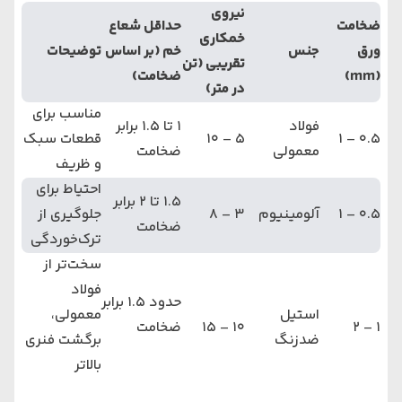
نیروی
ضخامت
حداقل شعاع
خمکاری
ورق
جنس
خم (بر اساس
توضیحات
تقریبی (تن
(mm)
ضخامت)
در متر)
مناسب برای
فولاد
1 تا 1.5 برابر
0.5 – 1
5 – 10
قطعات سبک
معمولی
ضخامت
و ظریف
احتیاط برای
1.5 تا 2 برابر
0.5 – 1
آلومینیوم
3 – 8
جلوگیری از
ضخامت
ترک‌خوردگی
سخت‌تر از
فولاد
حدود 1.5 برابر
استیل
معمولی،
1 – 2
10 – 15
ضخامت
ضدزنگ
برگشت فنری
بالاتر