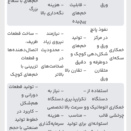
خم‌های با شعاع
ورق
– قابلیت
– هزینه
بزرگ
خم‌های
نگه‌داری بالا
پیچیده
نفوذ پانچ
– نیازمند
– ساخت قطعات
در مرکز
– تولید
نیروی زیاد
ظریف،
ورق و
خم‌های
خمکاری
– محدودیت
اتصال‌دهنده‌ها
شکل‌دهی
کوچک و
سکه‌ای
در
و قطعات
دوطرفه و
دقیق
ضخامت‌های
تزیینی با
متقارن
– تقارن بالا
بالاتر
خم‌های کوچک
ورق
– تولید قطعات
استفاده از
–
– نیاز به
دورانی و
دستگاه
تکرارپذیری
دستگاه
هم‌شکل
خمکاری
اتوماتیک و
و سرعت بالا
تخصصی
– کاربرد در
چرخشی
قالب
– مناسب
– هزینه
خطوط تولید
استوانه‌ای
برای تولید
سرمایه‌گذاری
صنعتی با حجم