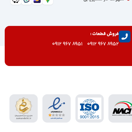
فروش قطعات :
8951 967 0912
8952 967 0912