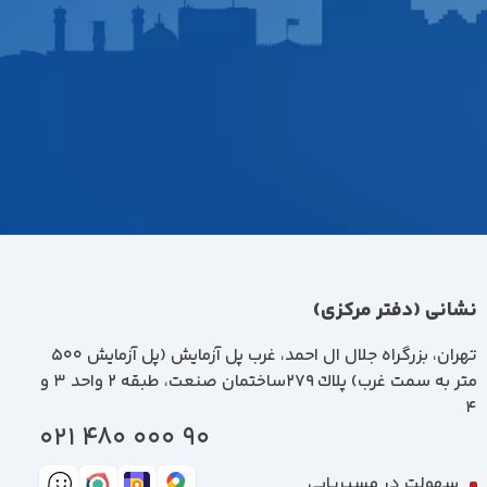
نشانی (دفتر مرکزی)
تهران، بزرگراه جلال ال احمد، غرب پل آزمايش (پل آزمايش ٥٠٠
متر به سمت غرب) پلاك 279ساختمان صنعت، طبقه 2 واحد 3 و
4
90 000 480 021
سهولت در مسیریابی