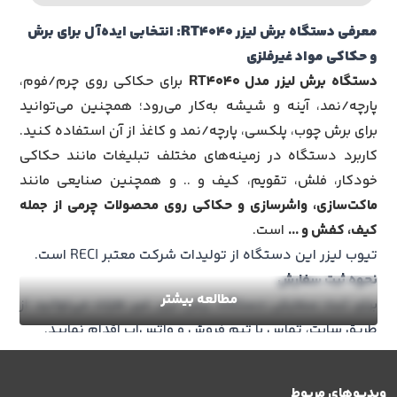
معرفی دستگاه برش لیزر RT4040: انتخابی ایده‌آل برای برش
و حکاکی مواد غیرفلزی
دستگاه برش لیزر مدل RT4040
برای حکاکی روی چرم/فوم،
پارچه/نمد، آینه و شیشه به‌کار می‌رود؛ همچنین می‌توانید
برای برش چوب، پلکسی، پارچه/نمد و کاغذ از آن استفاده کنید.
کاربرد دستگاه در زمینه‌های مختلف تبلیغات مانند حکاکی
خودکار، فلش، تقویم، کیف و .. و همچنین صنایعی مانند
ماکت‌سازی، واشرسازی و حکاکی روی محصولات چرمی از جمله
کیف، کفش و ...
است.
تیوب لیزر این دستگاه از تولیدات شرکت معتبر
RECI
است.
نحوه ثبت سفارش
مطالعه بیشتر
برای ثبت سفارش
دستگاه برش لیزر غیر فلزات
می‌توانید از
طریق سایت، تماس با تیم فروش و واتس‌اپ اقدام نمایید.
نصب و راه‌اندازی
بعد از خرید
دستگاه برش لیزری پارچه
، هماهنگی‌های لازم
ویدیوهای مربوط