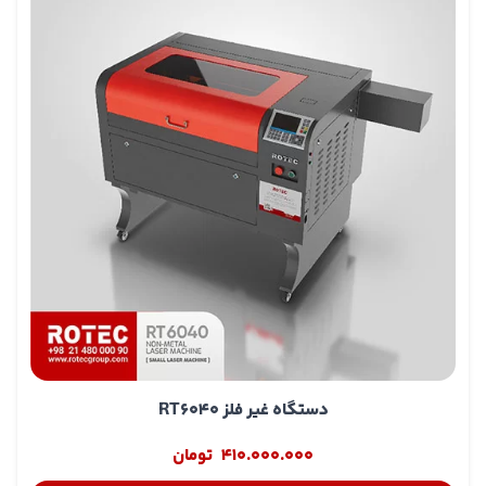
دستگاه غیر فلز RT6040
410.000.000
تومان