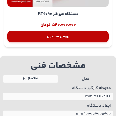
دستگاه غیر فلز RT6090
540.000.000
تومان
بررسی محصول
مشخصات فنی
مدل
RT4040
محوطه کارگیر دستگاه
400×500 mm
ابعاد دستگاه
600×700×1000 mm