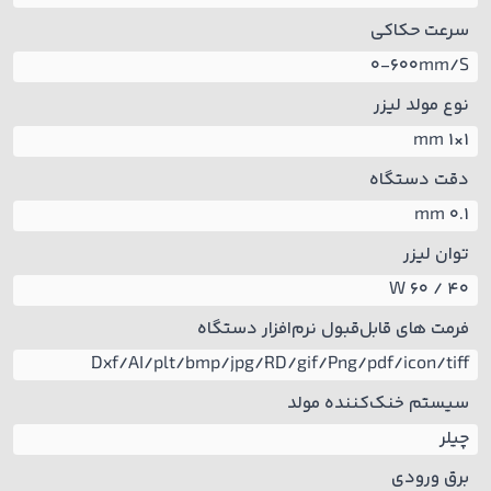
سرعت حکاکی
0-600mm/S
نوع مولد لیزر
1×1 mm
دقت دستگاه
0.1 mm
توان لیزر
40 / 60 W
فرمت های قابل‌قبول نرم‌افزار دستگاه
Dxf/AI/plt/bmp/jpg/RD/gif/Png/pdf/icon/tiff
سیستم خنک‌کننده مولد
چیلر
برق ورودی