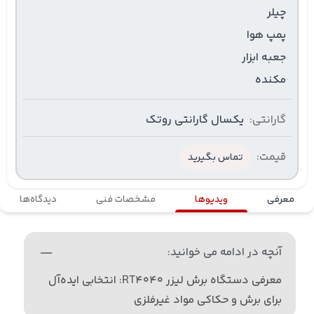
چیلر
پمپ هوا
جعبه ابزار
مکنده
گارانتی:
یکسال گارانتی روتک
قیمت:
تماس بگیرید
معرفی
ویدیوها
مشخصات فنی
دیدگاه‌ها
آنچه در ادامه می خوانید:
معرفی دستگاه برش لیزر RT4040: انتخابی ایده‌آل
برای برش و حکاکی مواد غیرفلزی