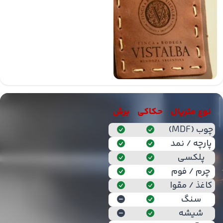
نوع متریال
حکاکی
برش
چوب (MDF)
پارچه / نمد
پلکسی
چرم / فوم
کاغذ / مقوا
سنگ
شیشه