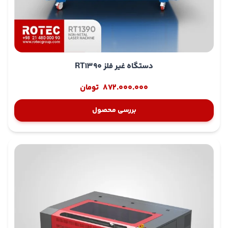
دستگاه غیر فلز RT1390
872.000.000
تومان
بررسی محصول