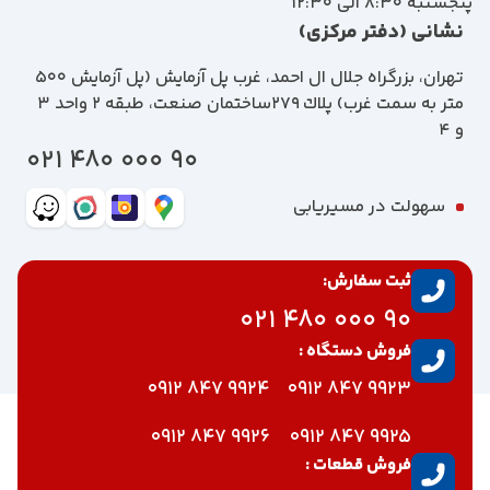
پنجشنبه 8:30 الی 12:30
نشانی (دفتر مرکزی)
تهران، بزرگراه جلال ال احمد، غرب پل آزمايش (پل آزمايش ٥٠٠
متر به سمت غرب) پلاك 279ساختمان صنعت، طبقه 2 واحد 3
و 4
90 000 480 021
سهولت در مسیریابی
ثبت سفارش:
90 000 480 021
فروش دستگاه :
9924 847 0912
9923 847 0912
9926 847 0912
9925 847 0912
فروش قطعات :