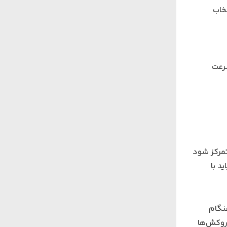
د یا انتخاب
رعت
مرکز شود
د با
هنگام
 روکش‌ها