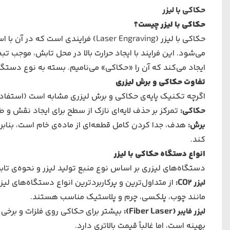
حکاکی با لیزر
حکاکی با لیزر چیست؟
حکاکی با لیزر (Laser Engraving) فرا
می‌شود. این فرایند با ایجاد حرارت بالا در محل تابش، موجب 
ایجاد می‌کند که آن را «حکاکی» می‌نامیم. بسته به نوع دستگاه
تفاوت حکاکی و برش لیزری
اگرچه تکنیک پایه‌ی حکاکی و برش لیزری مشابه است (استفاده 
حکاکی
:
تمرکز بر حذف لایه‌ای نازک از سطح برای ایجاد نقش 
برش
:
هدف، جدا کردن کامل قطعه‌ای از ماده‌ی خام است، بنابرا
کند.
انواع دستگاه‌ حکاکی با لیزر
دستگاه‌های لیزری بر اساس نوع منبع تولید لیزر و نحوه‌ی ت
لیزر
CO2
:
از متداول‌ترین و پرکاربردترین انواع دستگاه‌های لی
مانند چوب، پلکسی، چرم و پلاستیک مناسب هستند.
لیزر فایبر
(Fiber Laser)
:
بیشتر برای حکاکی روی فلزات و برخی م
بهینه است، اما غالباً قیمت بالاتری دارد.