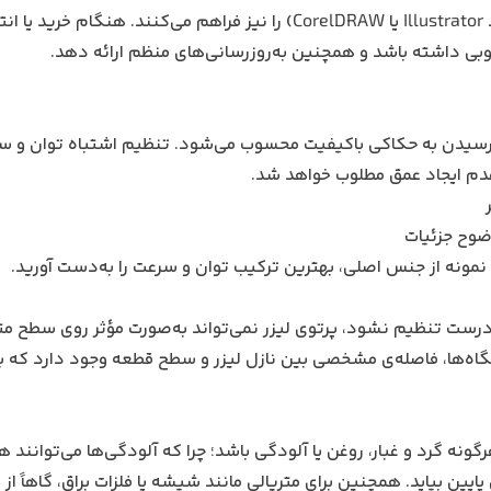
ویرایش طرح و اتصال مستقیم به نرم‌افزارهای گرافیکی (مانند Illustrator یا CorelDRAW) را نیز فراهم می‌کنند. هنگام خری
وبی داشته باشد و همچنین به‌روز‌رسانی‌های منظم ارائه دهد.
 رسیدن به حکاکی باکیفیت محسوب می‌شود. تنظیم اشتباه توان و س
دم ایجاد عمق مطلوب خواهد شد.
وح جزئیات
ی نمونه از جنس اصلی، بهترین ترکیب توان و سرعت را به‌دست آورید.
ت تنظیم نشود، پرتوی لیزر نمی‌تواند به‌صورت مؤثر روی سطح مت
اه‌ها، فاصله‌ی مشخصی بین نازل لیزر و سطح قطعه وجود دارد که بای
گونه گرد و غبار، روغن یا آلودگی باشد؛ چرا که آلودگی‌ها می‌توانند 
یین بیاید. همچنین برای متریالی مانند شیشه یا فلزات براق، گاهاً از