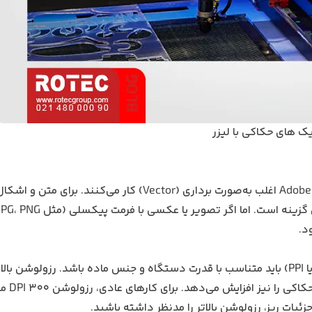
ک‌ های حکاکی با لیزر
نرم‌افزارهای طراحی گرافیکی مانند CorelDRAW و Adobe Illustrator اغلب به‌صورت برداری (Vector) کار م
تا 600 DPI) سبب جزئیات بیشتر در حکا
ئیات ریز، رزولوشن بالاتر را مدنظر داشته باشید.