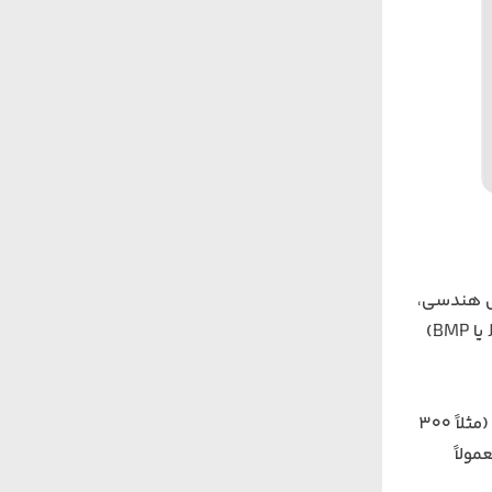
ی‌کنند. برای متن و اشکال هندسی،
استفاده از فرمت‌های برداری مثل PDF، AI، EPS یا CDR بهترین گزینه است. اما اگر تصویر یا عکسی با فرمت پیکسلی (مثل JPG، PNG یا BMP)
اگر از تصاویر پیکسلی استفاده می‌کنید، رزولوشن فایل (DPI یا PPI) باید متناسب با قدرت دستگاه و جنس ماده باشد. رزولوشن بالا (مثلاً 300
کی می‌شود ولی زمان حکاکی را نیز افزایش می‌دهد. برای کارهای عادی، رزولوشن 300 DPI معمولاً