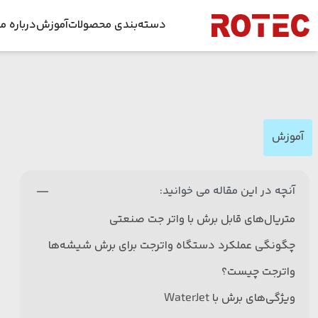
Skip to conten
دسته‌بندی محصولات
آموزش
درباره ما
دستگاه برش لیزری
داس
راهنمای جا
دستگاه برش لیزر غیر فلزات
فرص
راهنمای جا
آموزش
دستگاه جوش لیزری فایبر
ویدئوها
اخبا
دستگاه زنگ زدایی لیزری
دانلود طرح ل
آنچه در این مقاله می خوانید:
قطعات دستگاه لیزر
متریال‌های قابل برش با واتر جت صنعتی
تیوب لیزر
چگونگی عملکرد دستگاه واترجت برای برش شیشه‌ها
واترجت چیست؟
ویژگی‌های برش با WaterJet